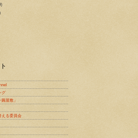
9)
)
スト
nnel
ング
一圓屋敷」
考える委員会