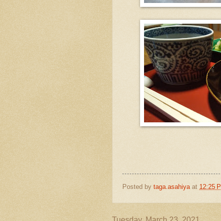
Posted by
taga.asahiya
at
12:25 
Tuesday, March 23, 2021