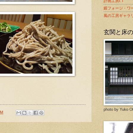
計画工房I.T
鍛フォージ・ワ
風の工房ギャラ
玄関と床
photo by Yuko O
PM