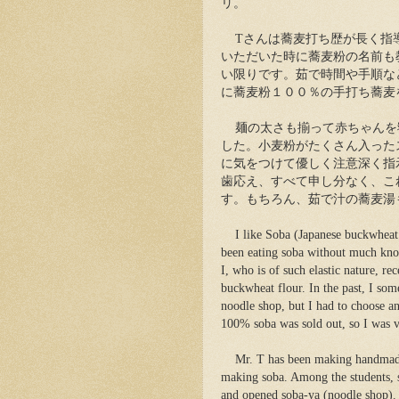
リ。
Tさんは蕎麦打ち歴が長く指
いただいた時に蕎麦粉の名前も
い限りです。茹で時間や手順な
に蕎麦粉１００％の手打ち蕎麦
麺の太さも揃って赤ちゃんを
した。小麦粉がたくさん入った
に気をつけて優しく注意深く指
歯応え、すべて申し分なく、こ
す。もちろん、茹で汁の蕎麦湯
I like Soba (Japanese buckwheat 
been eating soba without much know
I, who is of such elastic nature, 
buckwheat flour. In the past, I so
noodle shop, but I had to choose a
100% soba was sold out, so I was v
Mr. T has been making handmade 
making soba. Among the students, 
and opened soba-ya (noodle shop).