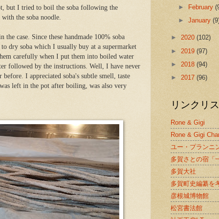
►
February
(
t, but I tried to boil the soba following the
 with the soba noodle.
►
January
(9
in the case. Since these handmade 100% soba
►
2020
(102)
 to dry soba which I usually buy at a supermarket
►
2019
(97)
d them carefully when I put them into boiled water
►
2018
(94)
er followed by the instructions. Well, I have never
 before. I appreciated soba's subtle smell, taste
►
2017
(96)
as left in the pot after boiling, was also very
リンクリ
Rone & Gigi
Rone & Gigi Cha
ユー・プランニ
多賀さとの宿「
多賀大社
多賀町史編纂を
彦根城博物館
松宮書法館