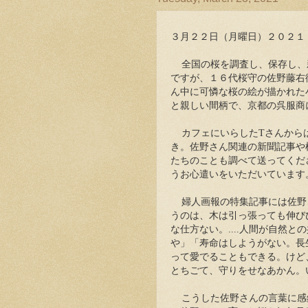
３月２２日（月曜日）２０２１
全国の桜を調査し、保存し、
ですが、１６代桜守の佐野藤右衛
ん中に可憐な桜の絵が描かれた
と親しい間柄で、京都の呉服商
カフェにいらしたTさんから
き。佐野さん関連の新聞記事や
たちのことも調べて送ってくだ
うお心遣いをいただいています
婦人画報の特集記事には佐野
うのは、木は引っ張っても伸び
な仕方ない。....人間が自然
や」「寿命はしようがない。長
って愛でることもできる。けど
とちごて、守りをせなあかん。
こうした佐野さんの言葉に感