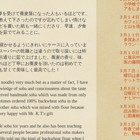
小学校
アをしま
導を受けて蕎麦屋になった人もいるほどです。
３月１４日
教えて下さったのですが忘れてしまい情けな
カフェ
どを書いた紙も一緒にくださり、早速、夕食
と山を境
を茹でてみることに。
３月１１日
多賀あ
ラウン・Ro
寝かせるようにきれいにケースに入っていま
スーパーの乾麺とは違うので取り扱いには特
３月１０日
示通りに茹で上げました。蕎麦の香り、味、
に展示
医の藤関
れほど丁寧にお蕎麦を頂いたのは初めてで
も甘くて美味しく最高でした！
３月７日（
曜日は
ケットで
noodle) very much but as a matter of fact, I have
３月５日（
ledge of soba and consciousness about the taste.
日曜日
received handmade soba which was made from only
ナミマー
metimes ordered 100% buckwheat soba in the
３月３日（
nother soba which was mixed with flour because
読み聞
ery happy with Mr. K.T's gift.
に図書館
３月１日（
soba for years and he also has been teaching
昨夜で
several people became professional soba makers
た。野崎
 He told me the kind of buckwheat flour when I