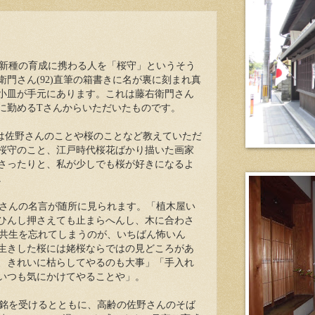
新種の育成に携わる人を「桜守」というそう
門さん(92)直筆の箱書きに名が裏に刻まれ真
小皿が手元にあります。これは藤右衛門さん
に勤めるTさんからいただいたものです。
は佐野さんのことや桜のことなど教えていただ
桜守のこと、江戸時代桜花ばかり描いた画家
さったりと、私が少しでも桜が好きになるよ
。
さんの名言が随所に見られます。「植木屋い
ひんし押さえても止まらへんし、木に合わさ
との共生を忘れてしまうのが、いちばん怖いん
生きした桜には姥桜ならではの見どころがあ
、きれいに枯らしてやるのも大事」「手入れ
いつも気にかけてやることや」。
銘を受けるとともに、高齢の佐野さんのそば