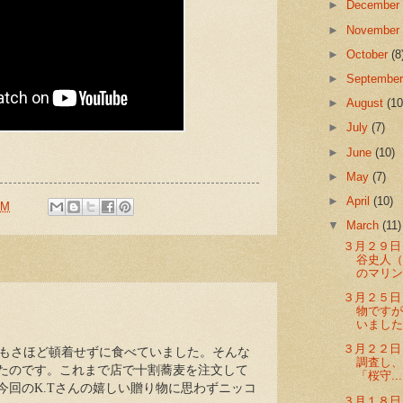
►
Decembe
►
Novembe
►
October
(8
►
Septembe
►
August
(10
►
July
(7)
►
June
(10)
►
May
(7)
►
April
(10)
AM
▼
March
(11)
３月２９日
谷史人
のマリン
３月２５
物です
１
いました。
３月２２
もさほど頓着せずに食べていました。そんな
調査し
たのです。これまで店で十割蕎麦を注文して
「桜守...
今回のK.Tさんの嬉しい贈り物に思わずニッコ
３月１８