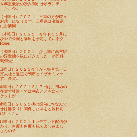
で今年度最後の読み聞かせボランティ
した。今...
（日曜日）２０２１ 三重の方が時々
にお越しになります。三重県は滋賀県
にお隣同...
（木曜日）２０２１ 今年も１１月に
さひやで公演と講座を予定しているク
ne...
（水曜日）２０２１ 少し前に高宮駅
中の浮世絵を観に行きました。小児科
義樹先生...
日曜日）２０２１今年から毎月第一日
多賀大社と近辺で朝市とイザナミマー
す。多賀...
金曜日）２０２１３月７日は月初めの
で多賀大社近くでは朝市とともにイザ
ケットが...
水曜日）２０２１桃の節句にちなんで
かせは雛祭りに関係した本をと数日前
に行った...
月曜日）２０２１オンデマンド配信が
終わり、何度も何度も観て楽しみまし
さんのチ...