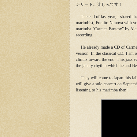
ンサート。楽しみです！
The end of last year, I shared 
marimbist, Fumito Nunoya with you.
marimba "Carmen Fantasy" by Alexa
recording.
He already made a CD of Carmen F
version. In the classical CD, I am 
climax toward the end. This jazz v
the jaunty rhythm which he and Ben
They will come to Japan this fal
will give a solo concert on Septem
listening to his marimba then!