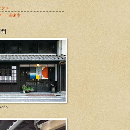
ークス
リー 燕来庵
の間
koso