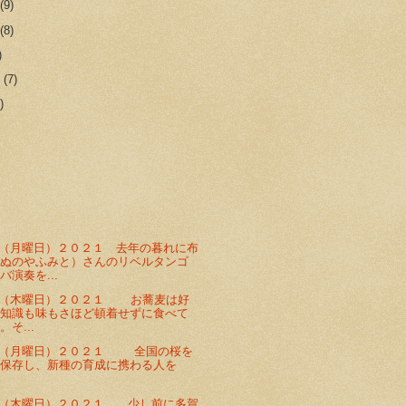
r
(9)
r
(8)
)
r
(7)
)
（月曜日）２０２１ 去年の暮れに布
（ぬのやふみと）さんのリベルタンゴ
バ演奏を...
日（木曜日）２０２１ お蕎麦は好
が知識も味もさほど頓着せずに食べて
そ...
日（月曜日）２０２１ 全国の桜を
、保存し、新種の育成に携わる人を
日（木曜日）２０２１ 少し前に多賀