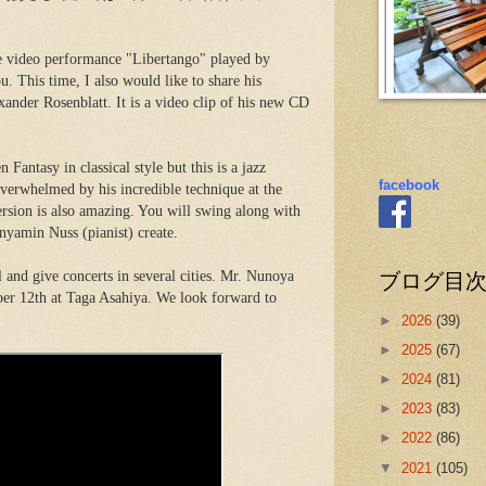
the video performance "Libertango" played by
 This time, I also would like to share his
nder Rosenblatt. It is a video clip of his new CD
antasy in classical style but this is a jazz
facebook
overwhelmed by his incredible technique at the
ersion is also amazing. You will swing along with
yamin Nuss (pianist) create.
ブログ目
l and give concerts in several cities. Mr. Nunoya
ber 12th at Taga Asahiya. We look forward to
►
2026
(39)
►
2025
(67)
►
2024
(81)
►
2023
(83)
►
2022
(86)
▼
2021
(105)