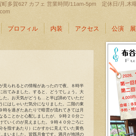
町多賀627 カフェ 営業時間/11am-5pm 定休日/月,木曜日 
.com
プロフィル
内装
アクセス
公演 展
が見られるとの情報があったので夜、８時半
に出てみました。すると、どうでしょう。大
した。お天気がどうも…と半ば諦めていただ
うにはしゃいだ気分になりました。二階の東
９時を過ぎたあたりで暗雲が流れてきては月
なることかと心配しましたが、９時２０分ご
けていくのが見えました。９時４０分ごろに
分を指すあたり）にかすかに見えていた黄色
しまいました。皆既月食です。満月が地球の