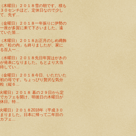
（木曜日）２０１８雪の朝です。積も
は３０センチほど。定休日なので少し
て、先ず...
（金曜日）２０１８一年振りに伊勢の
の一座が多賀に来て下さいました。遠
ていた笛...
（木曜日）２０１８お正月のしめ縄飾
され「松の内」も終りましたが、家に
る百人一...
（水曜日）２０１８先日年賀はがきの
号が発表になりました。もとより大当
待してい...
（金曜日）２０１８今日、いただいた
年初の苺です。ちょっぴり贅沢な気分
粒（縦６...
火曜日）２０１８ 暮の２９日から定
上でカフェを開け、明後日の木曜日が
休日。特...
火曜日）２０１８2018年（平成３０
始まりました。日本に帰って二年目の
フェ...