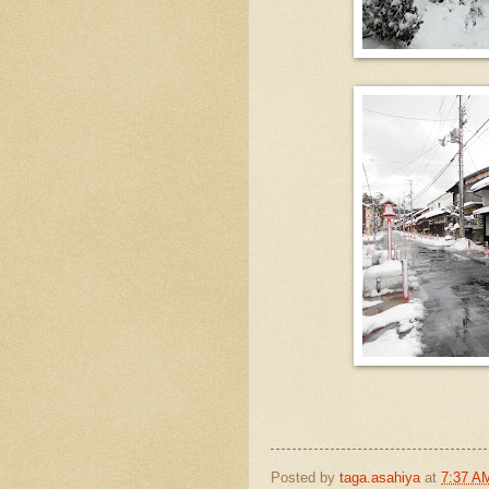
Posted by
taga.asahiya
at
7:37 A