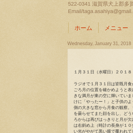
522-0341 滋賀県犬上郡多賀
Email/taga.asahiya@gmail
ホーム
メニュー
Wednesday, January 31, 2018
１月３１日（水曜日）２０１８
ラジオで１月３１日は皆既月食
ごろ月の位置を確かめようと表
きな満月が東の空に輝いていま
けに「やったー！」と子供のよ
側の大きな窓から月食の観察。
を曇らせてまた顔を出し、どう
ろからは再びはっきりと月が欠
は右斜め上（時計の長身が１０
い光がやがて黒い膜で覆われて