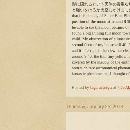
影に隠れるという天体の貴重な
と願いをはるか天空にかけました。Since I g
that it is the day of Super Blue Bl
position of the moon at around 8:3
be able to see the moon because of
found a big shining full moon towar
child. My observation of a lunar ec
second floor of my house at 8:40.
and it interrupted the view but cle
around 9:40, the thin tiny yellow l
covered by the shadow of the earth.
seen such rare astronomical pheno
fantastic phenomenon, I thought of
Posted by
taga.asahiya
at
7:35 A
Thursday, January 25, 2018