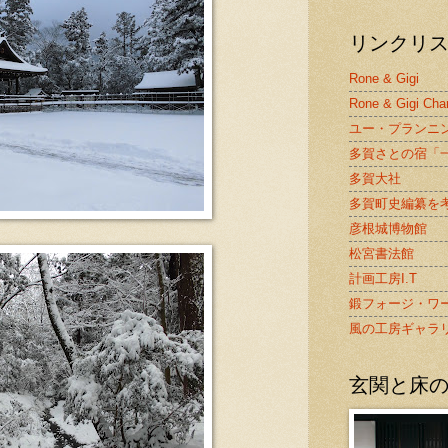
リンクリ
Rone & Gigi
Rone & Gigi Cha
ユー・プランニ
多賀さとの宿「
多賀大社
多賀町史編纂を
彦根城博物館
松宮書法館
計画工房I.T
鍛フォージ・ワ
風の工房ギャラ
玄関と床