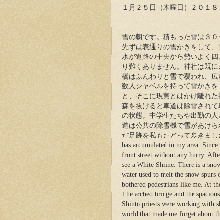
１月２５日（木曜日）２０１８
雪の朝です。積もった雪は３０
先ずは表通りの雪かきをして、
水が道路の中央から勢いよく四
り難くありません。神社は既に
橋はふんわりと雪で覆われ、広
数人シャベルを持って雪かきを
と、そこに現実とはかけ離れた
森を抜けると車道は除雪されて
の状態。中学生たちや出勤の人
道は公共の除雪機で雪があけら
だ足跡を私もたどって歩きました。It was a
has accumulated in my area. Since I
front street without any hurry. Aft
see a White Shrine. There is a snow
water used to melt the snow spurs ou
bothered pedestrians like me. At t
The arched bridge and the spacious
Shinto priests were working with s
world that made me forget about th