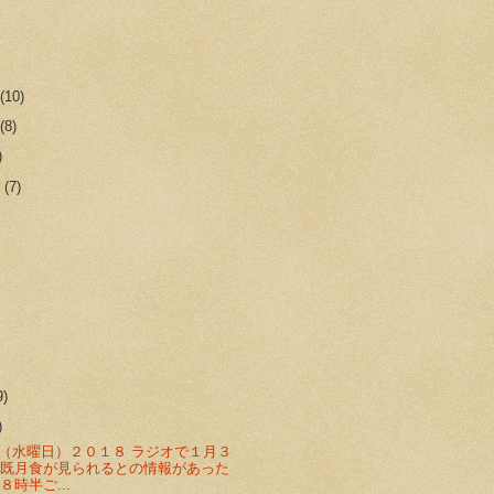
r
(10)
r
(8)
)
r
(7)
9)
)
（水曜日）２０１８ ラジオで１月３
皆既月食が見られるとの情報があった
８時半ご...