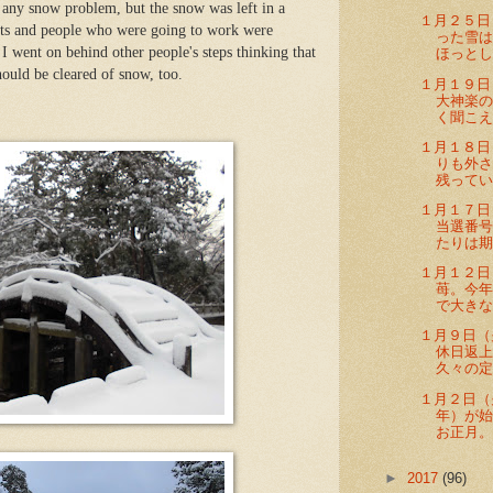
 any snow problem, but the snow was left in a
１月２５日
ts and people who were going to work were
った雪
I went on behind other people's steps thinking that
ほっとし
hould be cleared of snow, too.
１月１９日
大神楽
く聞こえ
１月１８日
りも外
残ってい
１月１７日
当選番
たりは期
１月１２日
苺。今
で大きな
１月９日（
休日返
久々の定
１月２日（
年）が
お正月。カ
►
2017
(96)