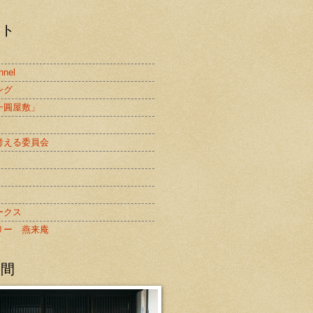
スト
nnel
ング
一圓屋敷」
考える委員会
ークス
リー 燕来庵
の間