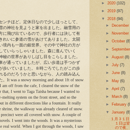
►
2020
(102)
►
2019
(97)
▼
2018
(94)
センチほど。定休日なので少しほっとして、
►
Decembe
雪の神社を見ようと家を出ました。融雪用の
►
Novembe
方に飛び出ているので、歩行者には決して有
きれいに参道の雪があけてありました。太閤
►
October
(8
い境内も一面の銀世界。その中で神社の方が
►
Septembe
していらっしゃいました。森に進んでいく
神秘の世界がありしばし目をこらしました。
►
August
(8)
車が通っていましたが、広い歩道は手つかず
►
July
(7)
が歩いていました。８時ごろでしたがこの歩
►
June
(8)
れるのだろうかと思いながら、人の踏み込ん
 snowy morning and about 1ft of snow
►
May
(6)
 am off from the cafe, I cleared the snow of the
►
April
(7)
er that, I went to Taga Taisha because I wanted to
►
March
(8)
-melting system on the front street, and so the
t in different directions like a fountain. It really
►
February
(
he shrine, the walkway was already cleared of snow.
▼
January
(8
 precinct were all covered with snow. A couple of
１月３１日
hovels. I went into the woods. It was a mysterious
１日は
e real world. When I got through the woods, I saw
ので夜、