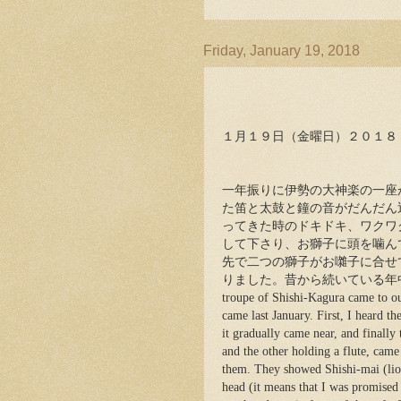
Friday, January 19, 2018
１月１９日（金曜日）２０１８
一年振りに伊勢の大神楽の一座
た笛と太鼓と鐘の音がだんだん
ってきた時のドキドキ、ワクワ
して下さり、お獅子に頭を噛ん
先で二つの獅子がお囃子に合せ
りました。昔から続いている年中
troupe of Shishi-Kagura came to ou
came last January. First, I heard th
it gradually came near, and finally
and the other holding a flute, came
them. They showed Shishi-mai (lion 
head (it means that I was promised