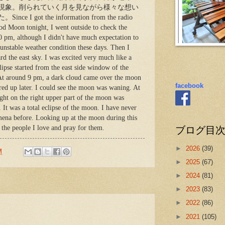
現象。削られていく月を見ながら様々な想い
ot the information from the radio
ood Moon tonight, I went outside to check the
0 pm, although I didn't have much expectation to
 unstable weather condition these days. Then I
d the east sky. I was excited very much like a
lipse started from the east side window of the
 At around 9 pm, a dark cloud came over the moon
facebook
ared up later. I could see the moon was waning. At
ight on the right upper part of the moon was
 It was a total eclipse of the moon. I have never
mena before. Looking up at the moon during this
ブログ目
 the people I love and pray for them.
►
2026
(39)
M
►
2025
(67)
►
2024
(81)
►
2023
(83)
►
2022
(86)
►
2021
(105)