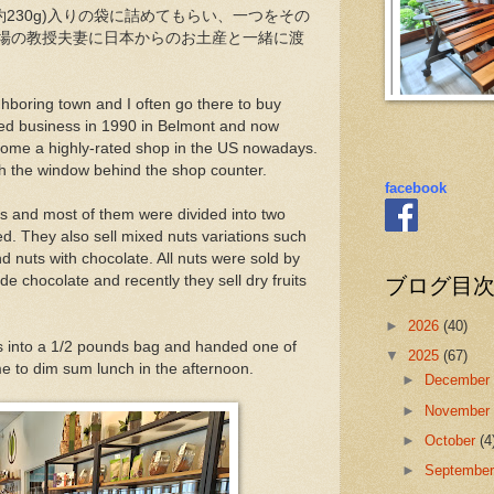
約230g)入りの袋に詰めてもらい、一つをその
場の教授夫妻に日本からのお土産と一緒に渡
ghboring town and I often go there to buy
arted business in 1990 in Belmont and now
come a highly-rated shop in the US nowadays.
gh the window behind the shop counter.
facebook
ts and most of them were divided into two
d. They also sell mixed nuts variations such
d nuts with chocolate. All nuts were sold by
ブログ目
e chocolate and recently they sell dry fruits
►
2026
(40)
ts into a 1/2 pounds bag and handed one of
▼
2025
(67)
e to dim sum lunch in the afternoon.
►
Decembe
►
Novembe
►
October
(4
►
Septembe