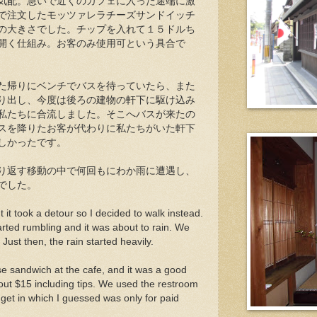
気配。急いで近くのカフェに入った途端に激
で注文したモッツァレラチーズサンドイッチ
の大きさでした。チップを入れて１５ドルち
開く仕組み。お客のみ使用可という具合で
た帰りにベンチでバスを待っていたら、また
り出し、今度は後ろの建物の軒下に駆け込み
私たちに合流しました。そこへバスが来たの
スを降りたお客が代わりに私たちがいた軒下
しかったです。
り返す移動の中で何回もにわか雨に遭遇し、
でした。
t it took a detour so I decided to walk instead.
arted rumbling and it was about to rain. We
Just then, the rain started heavily.
 sandwich at the cafe, and it was a good
about $15 including tips. We used the restroom
 get in which I guessed was only for paid