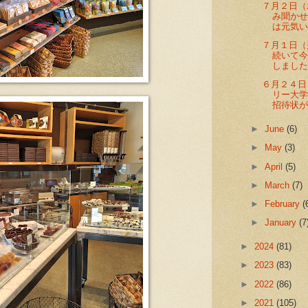
７月２日（
み聞か
は元気い
７月１日（
続いて
しました
６月２４日
リー大学
招待状が届
►
June
(6)
►
May
(3)
►
April
(5)
►
March
(7)
►
February
(
►
January
(7
►
2024
(81)
►
2023
(83)
►
2022
(86)
►
2021
(105)