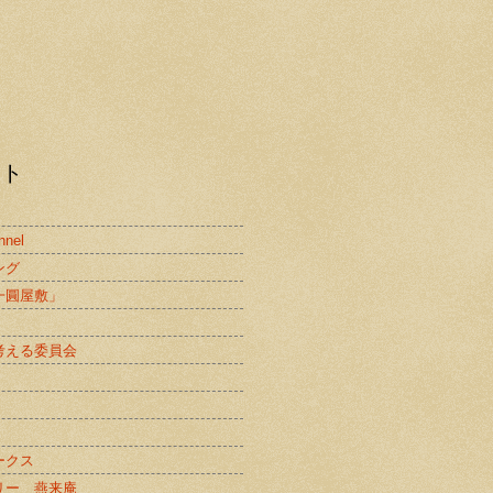
スト
nnel
ング
一圓屋敷」
考える委員会
ークス
リー 燕来庵