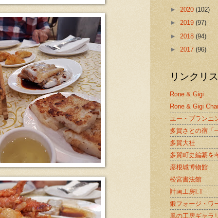
►
2020
(102)
►
2019
(97)
►
2018
(94)
►
2017
(96)
リンクリ
Rone & Gigi
Rone & Gigi Cha
ユー・プランニ
多賀さとの宿「
多賀大社
多賀町史編纂を
彦根城博物館
松宮書法館
計画工房I.T
鍛フォージ・ワ
風の工房ギャラ