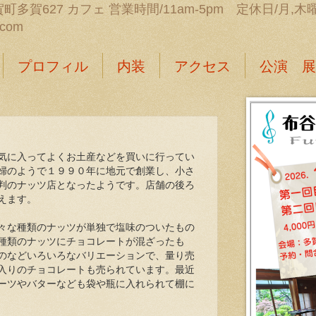
町多賀627 カフェ 営業時間/11am-5pm 定休日/月,木曜日 
.com
プロフィル
内装
アクセス
公演 展
５
気に入ってよくお土産などを買いに行ってい
婦のようで１９９０年に地元で創業し、小さ
判のナッツ店となったようです。店舗の後ろ
見えます。
々な種類のナッツが単独で塩味のついたもの
種類のナッツにチョコレートが混ざったも
のなどいろいろなバリエーションで、量り売
入りのチョコレートも売られています。最近
ーツやバターなども袋や瓶に入れられて棚に