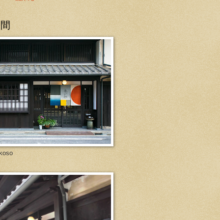
の間
koso