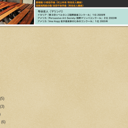
次
r
(5)
r
(3)
)
r
(6)