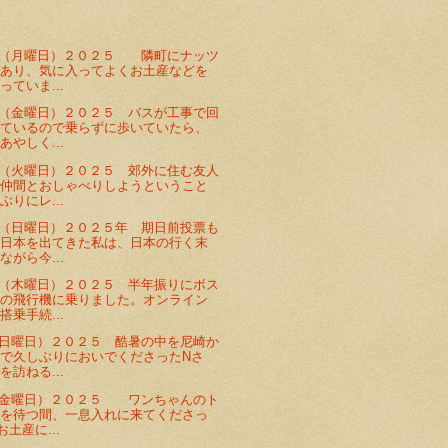
日（月曜日）２０２５ 隣町にナッツ
があり、気に入ってよくお土産などを
っていま...
（金曜日）２０２５ バスが工事で回
しているので乗らずに歩いていたら、
あやしく...
（火曜日）２０２５ 郊外に住む友人
で仲間とおしゃべりしようということ
ぶりにレ...
（日曜日）２０２５年 期日前投票も
に日本を出てきた私は、日本の行く末
ながら今...
（木曜日）２０２５ 半年振りにボス
きの飛行機に乗りました。オンライン
搭乗手続...
日曜日）２０２５ 酷暑の中を尼崎か
で久しぶりにおいでくださったNさ
を訪ねる...
（金曜日）２０２５ ワンちゃんのト
グを待つ間、一息入れに来てくださっ
土産に...