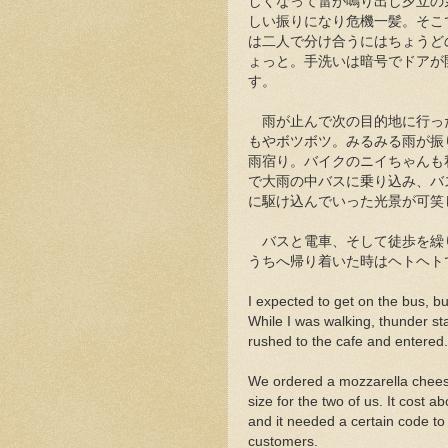
しくなって雷が鳴り出し夕立の
しい振りになり危機一髪。そこ
は二人で分け合うにはちょうど
ょっと。手洗いは暗号でドアが
す。
雨が止んで次の目的地に行っ
もやボツボツ。みるみる雨が振
雨宿り。バイクのニイちゃんも
で大雨の中バスに乗り込み、バ
に駆け込んでいった光景が可笑
バスと電車、そして徒歩を繰
うちへ帰り着いた時はヘトヘト
I expected to get on the bus, bu
While I was walking, thunder st
rushed to the cafe and entered. 
We ordered a mozzarella cheese
size for the two of us. It cost 
and it needed a certain code to
customers.