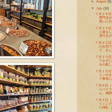
►
August
(5)
▼
July
(10)
７月２８
専門店
買いに行
７月２５日
り道を
雲行きが
７月２２日
のお宅
で、久し
７月２０日
できず
を心配し
７月１０日
トン行
で事前に
７月６日（
らバイク
ん。城跡
７月４日
リミン
たN様。お