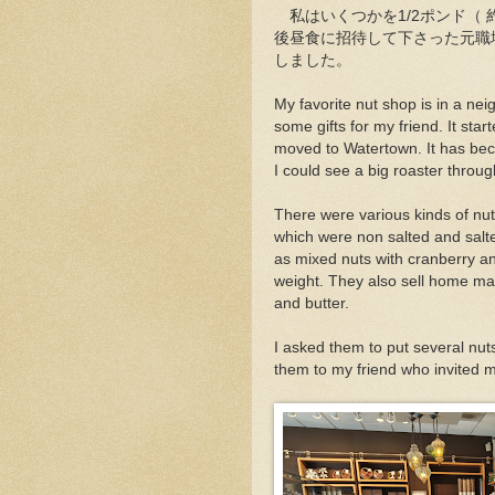
私はいくつかを1/2ポンド（ 
後昼食に招待して下さった元職
しました。
My favorite nut shop is in a nei
some gifts for my friend. It st
moved to Watertown. It has be
I could see a big roaster throu
There were various kinds of nu
which were non salted and salte
as mixed nuts with cranberry an
weight. They also sell home mad
and butter.
I asked them to put several nu
them to my friend who invited m