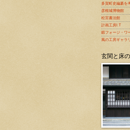
多賀町史編纂を
彦根城博物館
松宮書法館
計画工房I.T
鍛フォージ・ワ
風の工房ギャラ
玄関と床