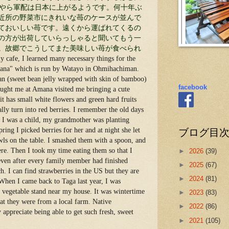
やら軍配は日本に上がるようです。何十年ぶ
近所の野菜市にきれいな苺のケースが並んで
ておいしい苺です。遠くから運ばれてくるの
の方が出荷していらっしゃると聞いてもう一
。故郷でこうしてまた美味しい苺が食べられ
y cafe, I learned many necessary things for the
ana" which is run by Watayo in Ohmihachiman.
n (sweet bean jelly wrapped with skin of bamboo)
facebook
aught me at Amana visited me bringing a cute
 it has small white flowers and green hard fruits
lly turn into red berries. I remember the old days
 I was a child, my grandmother was planting
ブログ目
pring I picked berries for her and at night she let
wls on the table. I smashed them with a spoon, and
ere. Then I took my time eating them so that I
►
2026
(39)
even after every family member had finished
►
2025
(67)
h. I can find strawberries in the US but they are
►
2024
(81)
 When I came back to Taga last year, I was
he vegetable stand near my house. It was wintertime
►
2023
(83)
hat they were from a local farm. Native
►
2022
(86)
y appreciate being able to get such fresh, sweet
►
2021
(105)