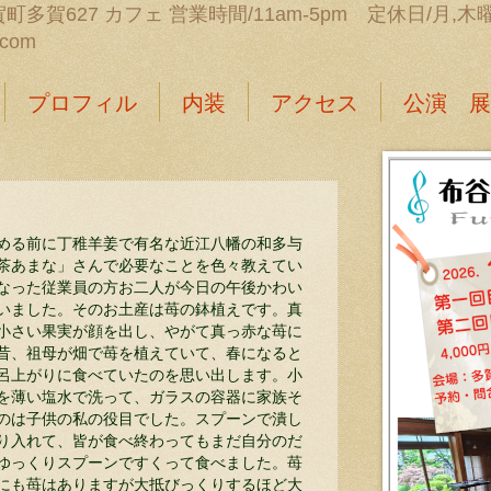
町多賀627 カフェ 営業時間/11am-5pm 定休日/月,木曜日 
.com
プロフィル
内装
アクセス
公演 展
める前に丁稚羊姜で有名な近江八幡の和多与
茶あまな」さんで必要なことを色々教えてい
なった従業員の方お二人が今日の午後かわい
いました。そのお土産は苺の鉢植えです。真
小さい果実が顔を出し、やがて真っ赤な苺に
昔、祖母が畑で苺を植えていて、春になると
呂上がりに食べていたのを思い出します。小
を薄い塩水で洗って、ガラスの容器に家族そ
のは子供の私の役目でした。スプーンで潰し
り入れて、皆が食べ終わってもまだ自分のだ
ゆっくりスプーンですくって食べました。苺
にも苺はありますが大抵びっくりするほど大