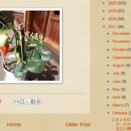
►
2020
(102)
►
2019
(97)
►
2018
(94)
▼
2017
(96)
►
Decembe
►
Novembe
►
October
(9
►
Septembe
►
August
(9)
►
July
(8)
►
June
(9)
►
May
(8)
►
April
(8)
M
►
March
(7)
▼
February
(
２月２８日
Home
Older Post
や」の
近江八幡の