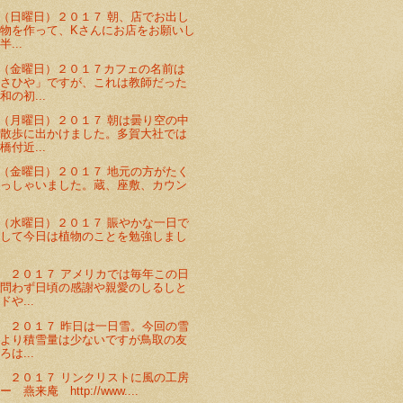
（日曜日）２０１７ 朝、店でお出し
物を作って、Kさんにお店をお願いし
...
（金曜日）２０１７ カフェの名前は
あさひや」ですが、これは教師だった
の初...
（月曜日）２０１７ 朝は曇り空の中
の散歩に出かけました。多賀大社では
付近...
（金曜日）２０１７ 地元の方がたく
らっしゃいました。蔵、座敷、カウン
（水曜日）２０１７ 賑やかな一日で
そして今日は植物のことを勉強しまし
 ２０１７ アメリカでは毎年この日
を問わず日頃の感謝や親愛のしるしと
や...
 ２０１７ 昨日は一日雪。今回の雪
前より積雪量は少ないですが鳥取の友
は...
 ２０１７ リンクリストに風の工房
燕来庵 http://www....