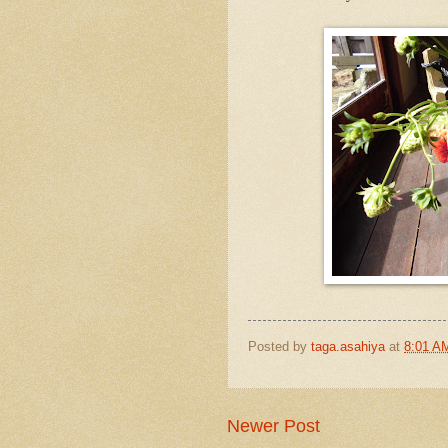
Posted by
taga.asahiya
at
8:01 A
Newer Post