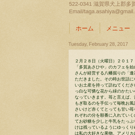
522-0341 滋賀県犬上郡多賀
Email/taga.asahiya@gmail
ホーム
メニュー
Tuesday, February 28, 2017
２月２８日（火曜日）２０１７
「多賀あさひや」のカフェを始
さんが経営する八幡掘りの「逢
ただきました。その時お世話に
いお土産を持って訪ねてくださ
っ白な可憐な花から緑のかたい
なっていきます。苺と言えば、
もぎ取るのを手伝って毎晩お風
さいけど赤くてとっても甘い苺
れぞれの分を順番に入れていく
てお砂糖を少しと牛乳をたっぷ
けは残っているようにゆっくり
は私の大好きな果物。アメリカ