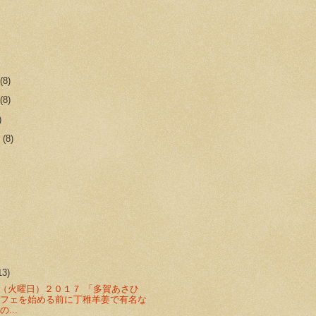
r
(8)
r
(8)
)
r
(8)
13)
（火曜日）２０１７ 「多賀あさひ
カフェを始める前に丁稚羊姜で有名な
...