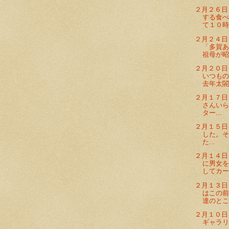
２月２６日
する食べ
て１０時半
２月２４日
「多賀
祖母が昭和
２月２０日
いつも
去年太閤橋
２月１７日
さんい
ター...
２月１５日
した。
た...
２月１４日
に男女
してカード
２月１３日
はこの
達のところ
２月１０日
ギャラリー 