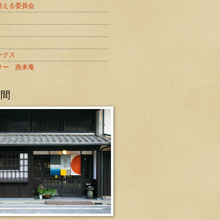
考える委員会
ークス
リー 燕来庵
の間