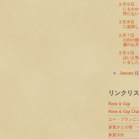
２月９日 
にもかか
持たない.
２月８日 
に追加し
２月７日 
の日の
週のお天気
２月１日 
はいえ
いました。
►
January
(1
リンクリ
Rone & Gigi
Rone & Gigi Cha
ユー・プランニ
多賀さとの宿「
多賀大社