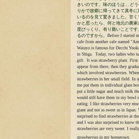
きいのです。味のほうは
....
どう
りかで故郷に帰ってきて真冬に
いるのを見て驚きました。甘く
かと思ったら、何と地元の農家
度びっくり。有り難いことです
るのですから。
Before I started m
cafe from another cafe named "Am
Watayo is famous for Decchi Yooka
in Shiga. Today, two ladies who t
gift. It was strawberry plant. First
appear from there, then they gradua
which involved strawberries. When
strawberries in her small field. In s
me put them in individual glass bo
put a little sugar and much milk th
would still have them in my bowl 
eating. I like strawberries very muc
giant and not as sweet as in Japan.
surprised to find strawberries at t
and I was also surprised to know t
strawberries are very sweet. I reall
strawberries in my hometown.