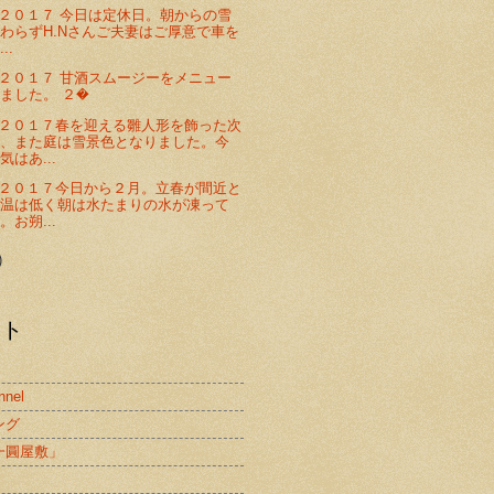
２０１７ 今日は定休日。朝からの雪
わらずH.Nさんご夫妻はご厚意で車を
..
２０１７ 甘酒スムージーをメニュー
ました。 ２�
２０１７春を迎える雛人形を飾った次
朝、また庭は雪景色となりました。今
はあ...
２０１７今日から２月。立春が間近と
気温は低く朝は水たまりの水が凍って
お朔...
)
スト
nnel
ング
一圓屋敷」