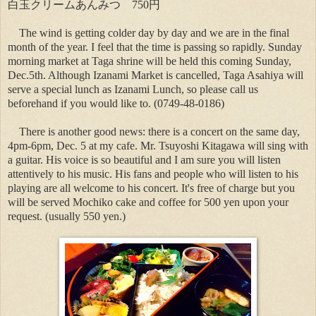
白玉クリームあんみつ 750円
The wind is getting colder day by day and we are in the final
month of the year. I feel that the time is passing so rapidly. Sunday
morning market at Taga shrine will be held this coming Sunday,
Dec.5th. Although Izanami Market is cancelled, Taga Asahiya will
serve a special lunch as Izanami Lunch, so please call us
beforehand if you would like to. (0749-48-0186)
There is another good news: there is a concert on the same day,
4pm-6pm, Dec. 5 at my cafe. Mr. Tsuyoshi Kitagawa will sing with
a guitar. His voice is so beautiful and I am sure you will listen
attentively to his music. His fans and people who will listen to his
playing are all welcome to his concert. It's free of charge but you
will be served Mochiko cake and coffee for 500 yen upon your
request. (usually 550 yen.)