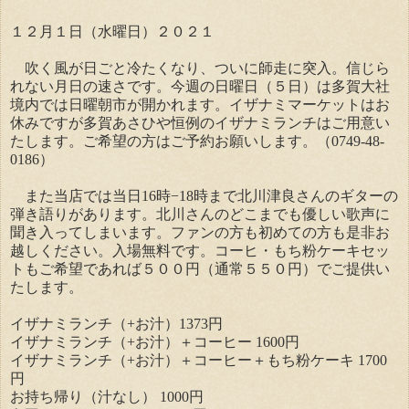
１２月１日（水曜日）２０２１
吹く風が日ごと冷たくなり、ついに師走に突入。信じら
れない月日の速さです。今週の日曜日（５日）は多賀大社
境内では日曜朝市が開かれます。イザナミマーケットはお
休みですが多賀あさひや恒例のイザナミランチはご用意い
たします。ご希望の方はご予約お願いします。（0749-48-
0186）
また当店では当日16時−18時まで北川津良さんのギターの
弾き語りがあります。北川さんのどこまでも優しい歌声に
聞き入ってしまいます。ファンの方も初めての方も是非お
越しください。入場無料です。コーヒ・もち粉ケーキセッ
トもご希望であれば５００円（通常５５０円）でご提供い
たします。
イザナミランチ（+お汁）1373円
イザナミランチ（+お汁）＋コーヒー 1600円
イザナミランチ（+お汁）＋コーヒー＋もち粉ケーキ 1700
円
お持ち帰り（汁なし） 1000円