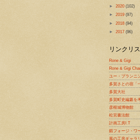
►
2020
(102)
►
2019
(97)
►
2018
(94)
►
2017
(96)
リンクリ
Rone & Gigi
Rone & Gigi Cha
ユー・プランニ
多賀さとの宿「
多賀大社
多賀町史編纂を
彦根城博物館
松宮書法館
計画工房I.T
鍛フォージ・ワ
風の工房ギャラ