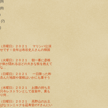
r
(9)
r
(8)
)
r
(7)
)
（月曜日）２０２１ マリンバ公演
らせです！去年は布谷史人さんの帰国
（火曜日）２０２１ 朝一番に彦根
が体が隠れるほどの大きな枝を抱えて
...
（日曜日）２０２１ 一日降った昨
を含んだ地面や屋根はいかにも重そう
（水曜日）２０２１ お隣の持ち主
り只今レストランとして改装中。裏も
何...
（日曜日）２０２１ 高野山のお土
ぱなコンニャクを莚寿堂のYさんにい