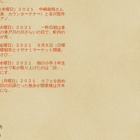
...
（木曜日）２０２１ 中嶋俊晴さん
出身、カウンターテナー）と谷川賢作
ノ...
（火曜日）２０２１ 一昨日朝は多
脇の車戸川の川ざらいの日で、町内の
長...
金曜日）２０２１ ６月６日（日曜
日曜朝市とイザナミマーケット開催。
ひ...
水曜日）２０２１ 朝の小学３年生
聞かせで私が取り上げたのは「詩」。
す...
（月曜日）２０２１ カフェを始め
毎日の日課だった散歩が開業後は月木
な...
9)
)