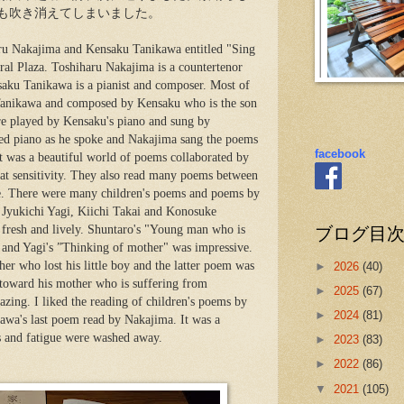
も吹き消えてしまいました。
aru Nakajima and Kensaku Tanikawa entitled "Sing
ral Plaza. Toshiharu Nakajima is a countertenor
aku Tanikawa is a pianist and composer. Most of
 Tanikawa and composed by Kensaku who is the son
e played by Kensaku's piano and sung by
ed piano as he spoke and Nakajima sang the poems
facebook
It was a beautiful world of poems collaborated by
eat sensitivity. They also read many poems between
e. There were many children's poems and poems by
 Jyukichi Yagi, Kiichi Takai and Konosuke
ブログ目
resh and lively. Shuntaro's "Young man who is
 and Yagi's ”Thinking of mother" was impressive.
er who lost his little boy and the latter poem was
►
2026
(40)
n toward his mother who is suffering from
►
2025
(67)
zing. I liked the reading of children's poems by
►
2024
(81)
wa's last poem read by Nakajima. It was a
s and fatigue were washed away.
►
2023
(83)
►
2022
(86)
▼
2021
(105)