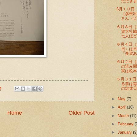
ただきまし
6月１０日
（彦根
さん（ピア
６月８日
賀大社
七人ほどが
６月４日（
日）は
「多賀あさ
６月２日（
の読み
実は絵本に
５月３１日
る前は
の定休日に
M
►
May
(7)
►
April
(10)
Home
Older Post
►
March
(11)
►
February
(
►
January
(9