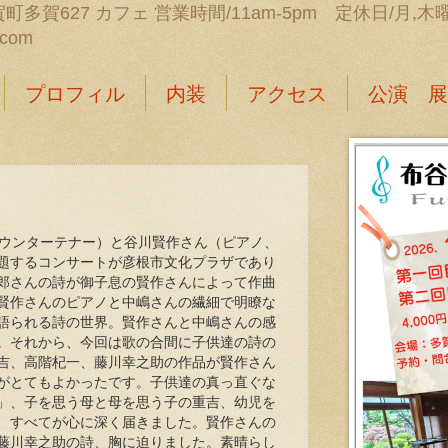
町多賀627 カフェ 営業時間/11am-5pm 定休日/月,木曜日 
.com
プロフィル
内装
アクセス
公演 展
ウンターテナー）と谷川賢作さん（ピアノ、
題するコンサートが彦根市文化プラザであり
郎さんの詩が御子息の賢作さんによって作曲
賢作さんのピアノと中嶋さんの繊細で明瞭な
語られる詩の世界。賢作さんと中嶋さんの感
。それから、今回は歌の合間に子供達の詩の
吉、高階杞一、藤川幸之助の作品が賢作さん
がとてもよかったです。子供達の真っ直ぐな
」、子を思う母と母を思う子の重吉、幼児を
、すべてが心に深く届きました。賢作さんの
藤川幸之助の詩、胸に迫りました。素晴らし