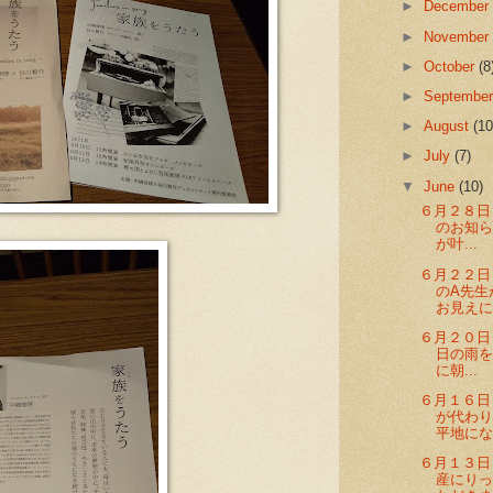
►
Decembe
►
Novembe
►
October
(8
►
Septembe
►
August
(10
►
July
(7)
▼
June
(10)
６月２８日
のお知
が叶...
６月２２日
のA先生
お見えにな
６月２０日
日の雨
に朝...
６月１６日
が代わ
平地になり
６月１３日
産にりっ