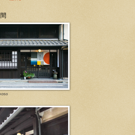
の間
koso