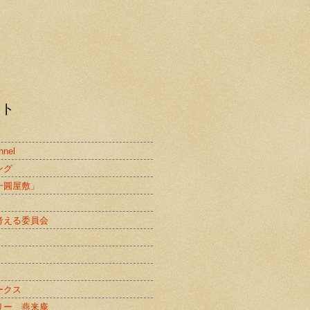
スト
nnel
ング
一圓屋敷」
考える委員会
ークス
リー 燕来庵