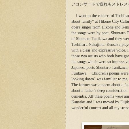
いコンサートで疲れもストレス
I went to the concert of Toshih
about family" at Hikone City Cultu
opera singer from Hikone and Kens
the songs were by poet, Shuntaro
of Shuntato Tanikawa and they wer
Toshiharu Nakajima. Kensaku play
with a clear and expressive voice. 
those two artists who both have gr
the songs which were so impressiv
Japanese poets Shuntaro Tanikawa,
Fujikawa. Children's poems were f
looking down" was familiar to me,
The former was a poem about a fath
about a father's deep consideratio
dementia. All these poems were ama
Kansaku and I was moved by Fujika
wonderful concert and all my stres