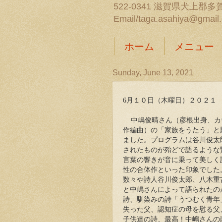
522-0341 滋賀県犬上郡多賀
Email/taga.asahiya@gmail
ホーム
メニュー
Sunday, June 13, 2021
6月１０日（木曜日）２０２１
中嶋俊晴さん（彦根出身、カ
作編曲）の「家族をうたう」と
ました。プログラムは谷川俊太
されたものが殆どで語るような
言葉の響きが音に乗って美しく
性の合体作といった印象でした
数々や詩人谷川俊太郎、八木重
と中嶋さんによって語られたの
詩、馴染みの詩「うつむく青年
失った父、認知症の母を慰る父
子供達の詩、最高！中嶋さんの