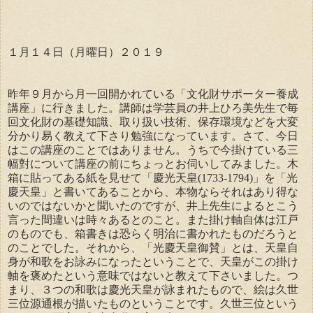
１月１４日（月曜日）２０１９
昨年９月から月一回開かれている「文化財サポーター養成
講座」に行きました。講師は学芸員の井上ひろ美先生で毎
回文化財の基礎知識、取り扱い技術、保存環境などを大変
分かり易く教えて下さり勉強になっています。さて、今日
はこの講座のことではありません。うちで今掛けている三
幅對について講座の前にちょっとお伺いしてみました。木
箱に貼ってある紙を見せて「慶光天皇(1733-1794)」を「光
慶天皇」と書いてあることから、本物ならそれはあり得な
いのではないかと聞いたのですが、井上先生によるとこう
言った間違いは時々あるとのこと。また掛け軸自体は江戸
のものでも、箱書きは恐らく明治に書かれたものだろうと
のことでした。それから、「光慶天皇御賛」とは、天皇自
身が和歌をお詠みになったということで、天皇がこの掛け
軸を褒めたという意味ではないと教えて下さいました。つ
まり、３つの和歌は慶光天皇が詠まれたもので、絵は久世
三位源通根が描いたものということです。久世三位という