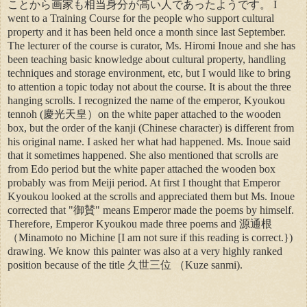
ことから画家も相当身分が高い人であったようです。 I
went to a Training Course for the people who support cultural
property and it has been held once a month since last September.
The lecturer of the course is curator, Ms. Hiromi Inoue and she has
been teaching basic knowledge about cultural property, handling
techniques and storage environment, etc, but I would like to bring
to attention a topic today not about the course. It is about the three
hanging scrolls. I recognized the name of the emperor, Kyoukou
tennoh (慶光天皇）on the white paper attached to the wooden
box, but the order of the kanji (Chinese character) is different from
his original name. I asked her what had happened. Ms. Inoue said
that it sometimes happened. She also mentioned that scrolls are
from Edo period but the white paper attached the wooden box
probably was from Meiji period. At first I thought that Emperor
Kyoukou looked at the scrolls and appreciated them but Ms. Inoue
corrected that "御賛" means Emperor made the poems by himself.
Therefore, Emperor Kyoukou made three poems and 源通根
（Minamoto no Michine [I am not sure if this reading is correct.})
drawing. We know this painter was also at a very highly ranked
position because of the title 久世三位 （Kuze sanmi).