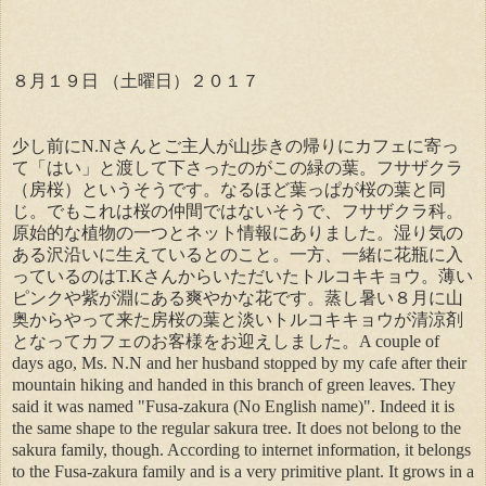
８月１９日 （土曜日）２０１７
少し前にN.Nさんとご主人が山歩きの帰りにカフェに寄っ
て「はい」と渡して下さったのがこの緑の葉。フサザクラ
（房桜）というそうです。なるほど葉っぱが桜の葉と同
じ。でもこれは桜の仲間ではないそうで、フサザクラ科。
原始的な植物の一つとネット情報にありました。湿り気の
ある沢沿いに生えているとのこと。一方、一緒に花瓶に入
っているのはT.Kさんからいただいたトルコキキョウ。薄い
ピンクや紫が淵にある爽やかな花です。蒸し暑い８月に山
奥からやって来た房桜の葉と淡いトルコキキョウが清涼剤
となってカフェのお客様をお迎えしました。A couple of
days ago, Ms. N.N and her husband stopped by my cafe after their
mountain hiking and handed in this branch of green leaves. They
said it was named "Fusa-zakura (No English name)". Indeed it is
the same shape to the regular sakura tree. It does not belong to the
sakura family, though. According to internet information, it belongs
to the Fusa-zakura family and is a very primitive plant. It grows in a