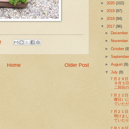
►
2020
(102)
►
2019
(97)
►
2018
(94)
▼
2017
(96)
►
Decembe
►
Novembe
M
►
October
(9
►
Septembe
►
August
(9)
Home
Older Post
▼
July
(8)
７月２９日
９月３
二回目の
７月２２日
曜日）
ていただ
７月２１日
明けま
ていたり、
７月１６日