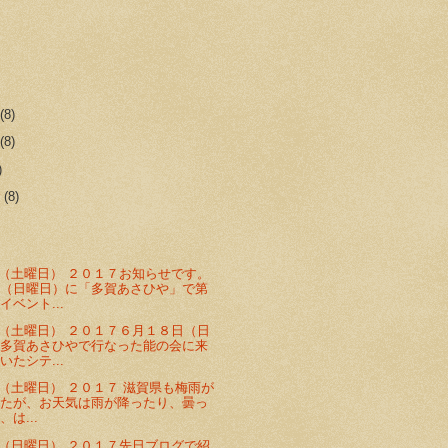
r
(8)
r
(8)
)
r
(8)
（土曜日） ２０１７お知らせです。
日（日曜日）に「多賀あさひや」で第
イベント...
（土曜日） ２０１７６月１８日（日
に多賀あさひやで行なった能の会に来
いたシテ...
（土曜日） ２０１７ 滋賀県も梅雨が
したが、お天気は雨が降ったり、曇っ
は...
（日曜日） ２０１７先日ブログで紹