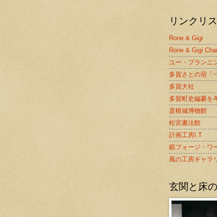
リンクリ
Rone & Gigi
Rone & Gigi Cha
ユー・プランニ
多賀さとの宿「
多賀大社
多賀町史編纂を
彦根城博物館
松宮書法館
計画工房I.T
鍛フォージ・ワ
風の工房ギャラ
玄関と床