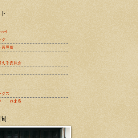
スト
nnel
ング
一圓屋敷」
考える委員会
ークス
リー 燕来庵
の間