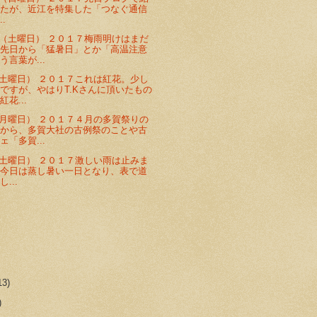
したが、近江を特集した「つなぐ通信
..
（土曜日） ２０１７梅雨明けはまだ
、先日から「猛暑日」とか「高温注意
う言葉が...
土曜日） ２０１７これは紅花。少し
ですが、やはりT.Kさんに頂いたもの
花...
月曜日） ２０１７４月の多賀祭りの
京から、多賀大社の古例祭のことや古
ェ「多賀...
土曜日） ２０１７激しい雨は止みま
、今日は蒸し暑い一日となり、表で道
...
13)
)