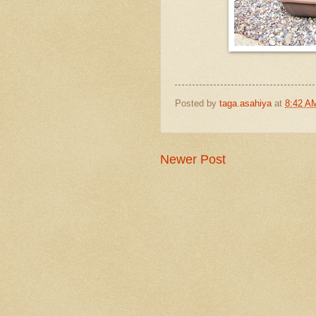
Posted by
taga.asahiya
at
8:42 A
Newer Post