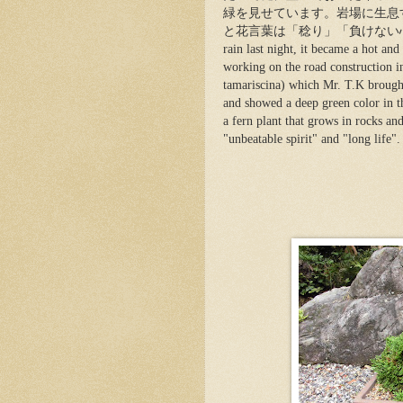
緑を見せています。岩場に生息
と花言葉は「稔り」「負けない心」「
rain last night, it became a hot an
working on the road construction in
tamariscina) which Mr. T.K brought
and showed a deep green color in th
a fern plant that grows in rocks an
"unbeatable spirit" and "long life".