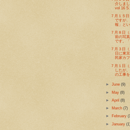
介しま
vol 16 S.
７月１５日
ですが
報」とい
７月８日（
前の写真
です。「紅
７月３日（
日に東
民家カフ
７月１日（
したが
の工事をし
►
June
(9)
►
May
(8)
►
April
(8)
►
March
(7)
►
February
(
►
January
(1