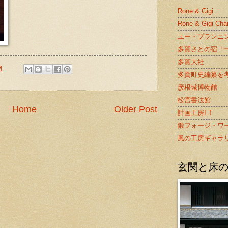
Rone & Gigi
Rone & Gigi Cha
ユー・プランニ
多賀さとの宿「
多賀大社
M
多賀町史編纂を
彦根城博物館
松宮書法館
Home
Older Post
計画工房I.T
鍛フォージ・ワ
風の工房ギャラ
玄関と床