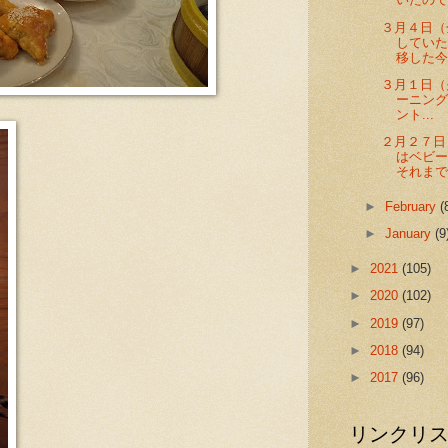
３月４日
してい
移した今
３月１日（
ーニン
ント...
２月２７日
はベビ
それまで台
►
February
(
►
January
(9
►
2021
(105)
►
2020
(102)
►
2019
(97)
►
2018
(94)
►
2017
(96)
リンクリ