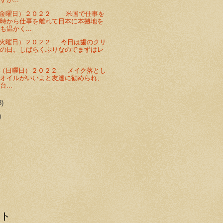
（金曜日）２０２２ 米国で仕事を
た時から仕事を離れて日本に本拠地を
も温かく...
火曜日）２０２２ 今日は歯のクリ
グの日。しばらくぶりなのでまずはレ
（日曜日）２０２２ メイク落とし
ーオイルがいいよと友達に勧められ、
...
8)
)
スト