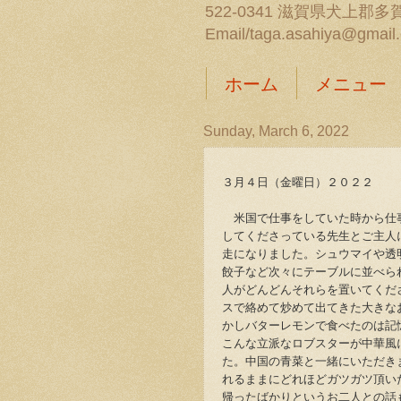
522-0341 滋賀県犬上郡多賀
Email/taga.asahiya@gmail
ホーム
メニュー
Sunday, March 6, 2022
３月４日（金曜日）２０２２
米国で仕事をしていた時から仕
してくださっている先生とご主人に
走になりました。シュウマイや透
餃子など次々にテーブルに並べら
人がどんどんそれらを置いてくだ
スで絡めて炒めて出てきた大きな
かしバターレモンで食べたのは記
こんな立派なロブスターが中華風
た。中国の青菜と一緒にいただき
れるままにどれほどガツガツ頂い
帰ったばかりというお二人との話