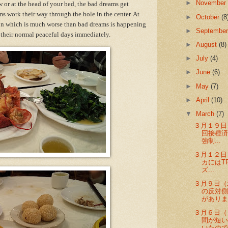
►
Novembe
w or at the head of your bed, the bad dreams get
s work their way through the hole in the center. At
►
October
(8
on which is much worse than bad dreams is happening
►
Septembe
 their normal peaceful days immediately.
►
August
(8)
►
July
(4)
►
June
(6)
►
May
(7)
►
April
(10)
▼
March
(7)
３月１９日
回接種
強制...
３月１２
カにはTR
ズ...
３月９日
の反対
がありま
３月６日（
間が短
いたのです