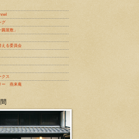
nnel
ング
一圓屋敷」
考える委員会
ークス
リー 燕来庵
の間