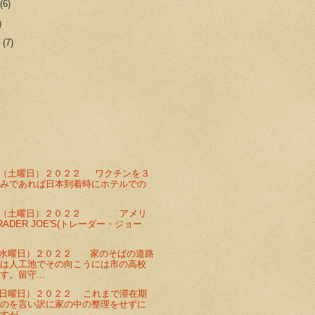
r
(6)
)
r
(7)
（土曜日）２０２２ ワクチンを３
済みであれば日本到着時にホテルでの
日（土曜日）２０２２ アメリ
ADER JOE'S(トレーダー・ジョー
（水曜日）２０２２ 家のそばの道路
側は人工池でその向こうには市の高校
す。留守...
日曜日）２０２２ これまで滞在期
いのを言い訳に家の中の整理をせずに
が...