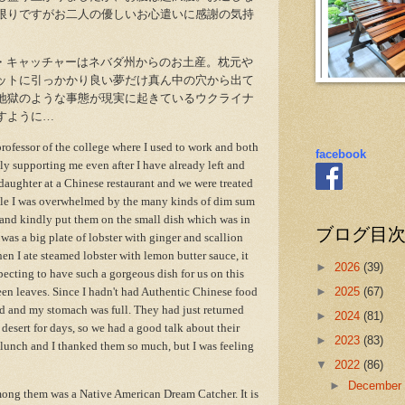
限りですがお二人の優しいお心遣いに感謝の気持
・キャッチャーはネバダ州からのお土産。枕元や
ットに引っかかり良い夢だけ真ん中の穴から出て
地獄のような事態が現実に起きているウクライナ
すように…
professor of the college where I used to work and both
facebook
 supporting me even after I have already left and
aughter at a Chinese restaurant and we were treated
le I was overwhelmed by the many kinds of dim sum
and kindly put them on the small dish which was in
ブログ目
 was a big plate of lobster with ginger and scallion
n I ate steamed lobster with lemon butter sauce, it
►
2026
(39)
ecting to have such a gorgeous dish for us on this
een leaves. Since I hadn't had Authentic Chinese food
►
2025
(67)
ered and my stomach was full. They had just returned
►
2024
(81)
desert for days, so we had a good talk about their
►
2023
(83)
 lunch and I thanked them so much, but I was feeling
▼
2022
(86)
►
Decembe
ong them was a Native American Dream Catcher. It is