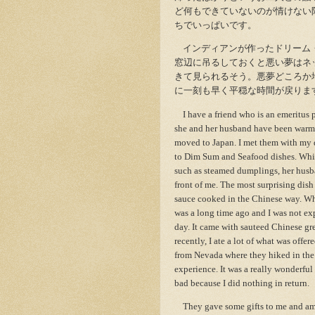
ど何もできていないのが情けない
ちでいっぱいです。
インディアンが作ったドリーム
窓辺に吊るしておくと悪い夢はネ
きて見られるそう。悪夢どころか
に一刻も早く平穏な時間が戻りま
I have a friend who is an emeritus 
she and her husband have been warmly
moved to Japan. I met them with my d
to Dim Sum and Seafood dishes. Whi
such as steamed dumplings, her husb
front of me. The most surprising dish
sauce cooked in the Chinese way. Whe
was a long time ago and I was not exp
day. It came with sauteed Chinese gr
recently, I ate a lot of what was off
from Nevada where they hiked in the 
experience. It was a really wonderful
bad because I did nothing in return.
They gave some gifts to me and am