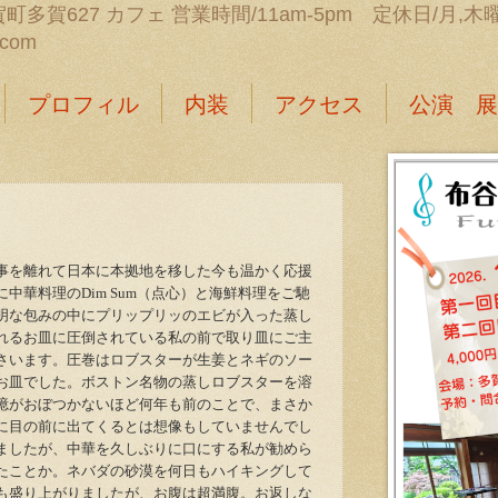
町多賀627 カフェ 営業時間/11am-5pm 定休日/月,木曜日 
.com
プロフィル
内装
アクセス
公演 展
事を離れて日本に本拠地を移した今も温かく応援
中華料理のDim Sum（点心）と海鮮料理をご馳
明な包みの中にプリップリッのエビが入った蒸し
れるお皿に圧倒されている私の前で取り皿にご主
さいます。圧巻はロブスターが生姜とネギのソー
お皿でした。ボストン名物の蒸しロブスターを溶
憶がおぼつかないほど何年も前のことで、まさか
に目の前に出てくるとは想像もしていませんでし
ましたが、中華を久しぶりに口にする私が勧めら
たことか。ネバダの砂漠を何日もハイキングして
も盛り上がりましたが、お腹は超満腹。お返しな