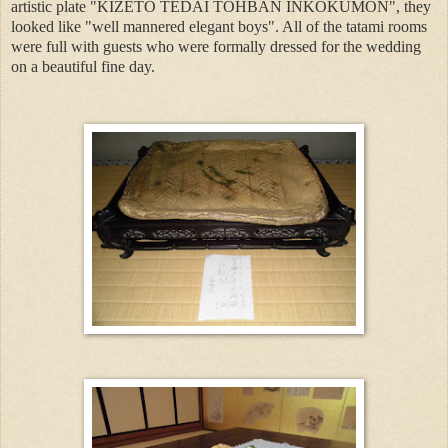
artistic plate "KIZETO TEDAI TOHBAN INKOKUMON", they
looked like "well mannered elegant boys". All of the tatami rooms
were full with guests who were formally dressed for the wedding
on a beautiful fine day.