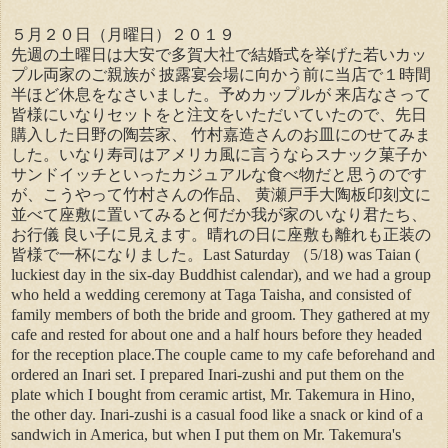
５月２０日（月曜日）２０１９
先週の土曜日は大安で多賀大社で結婚式を挙げた若いカッ
プル両家のご親族が 披露宴会場に向かう前に当店で１時間
半ほど休息をなさいました。予めカップルが 来店なさって
皆様にいなりセットをと注文をいただいていたので、先日
購入した日野の陶芸家、 竹村嘉造さんのお皿にのせてみま
した。いなり寿司はアメリカ風に言うならスナック菓子か
サンドイッチといったカジュアルな食べ物だと思うのです
が、こうやって竹村さんの作品、 黄瀬戸手大陶板印刻文に
並べて座敷に置いてみると何だか我が家のいなり君たち、
お行儀 良い子に見えます。晴れの日に座敷も離れも正装の
皆様で一杯になりました。Last Saturday （5/18) was Taian (
luckiest day in the six-day Buddhist calendar), and we had a group
who held a wedding ceremony at Taga Taisha, and consisted of
family members of both the bride and groom. They gathered at my
cafe and rested for about one and a half hours before they headed
for the reception place.The couple came to my cafe beforehand and
ordered an Inari set. I prepared Inari-zushi and put them on the
plate which I bought from ceramic artist, Mr. Takemura in Hino,
the other day. Inari-zushi is a casual food like a snack or kind of a
sandwich in America, but when I put them on Mr. Takemura's