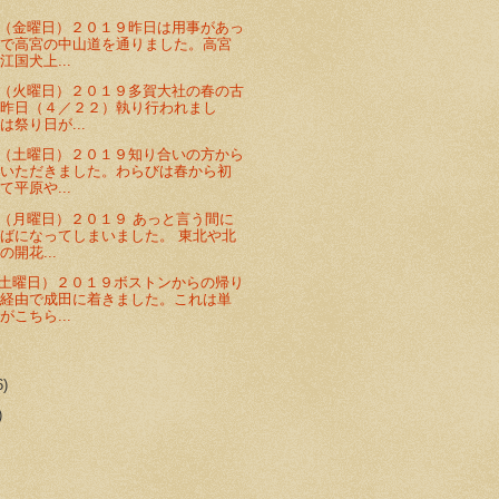
（金曜日）２０１９昨日は用事があっ
車で高宮の中山道を通りました。高宮
江国犬上...
（火曜日）２０１９多賀大社の春の古
が昨日（４／２２）執り行われまし
は祭り日が...
（土曜日）２０１９知り合いの方から
をいただきました。わらびは春から初
て平原や...
（月曜日）２０１９ あっと言う間に
ばになってしまいました。 東北や北
開花...
土曜日）２０１９ボストンからの帰り
ス経由で成田に着きました。これは単
がこちら...
6)
)