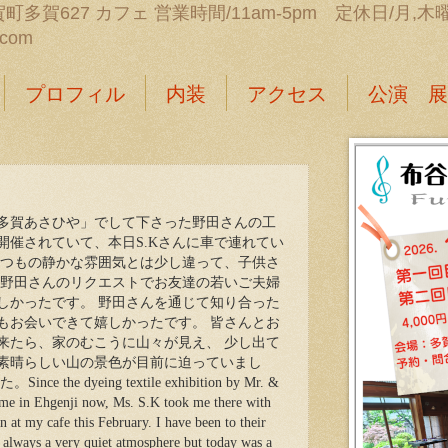
町多賀627 カフェ 営業時間/11am-5pm 定休日/月,木曜日 
.com
プロフィル
内装
アクセス
公演 展
多賀あさひや」でして下さった野田さんの工
開催されていて、本日S.Kさんに車で連れてい
いつもの静かな雰囲気とは少し違って、子供さ
 野田さんのリクエストでお友達の若いご夫婦
しかったです。 野田さんを通じて知り合った
もお会いできて嬉しかったです。 皆さんとお
来たら、家のむこうに山々が見え、 少し出て
素晴らしい山の景色が目前に迫っていまし
e dyeing textile exhibition by Mr. &
home in Ehgenji now, Ms. S.K took me there with
n at my cafe this February. I have been to their
s always a very quiet atmosphere but today was a