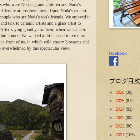
ds who were Noda's grand children and Noda's
y friendly atmosphere there. Upon Noda's request,
 couple who are Noda's son's friends. We enjoyed it
nd talk to ceramic artists and a glass artist to
After saying goodbye to them, when we came to
ind houses. We walked a little ahead to see more.
 in front of us, in which wild cherry blossoms and
 overwhelmed by this spectacular view.
facebook
ブログ目
►
2026
(39)
►
2025
(67)
►
2024
(81)
►
2023
(83)
►
2022
(86)
►
2021
(105)