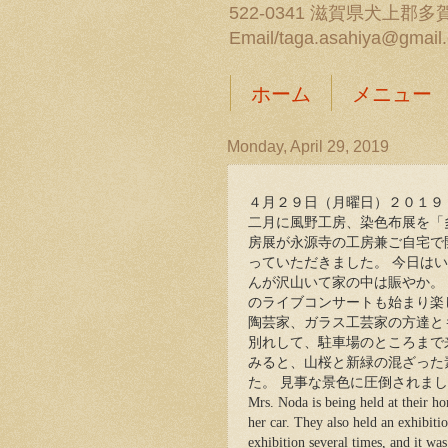
522-0341 滋賀県犬上郡多賀
Email/taga.asahiya@gmail
ホーム
メニュー
Monday, April 29, 2019
４月２９日（月曜日）２０１９
二月に風野工房、染色布展を「
房展が永源寺の工房兼ご自宅で
っていただきました。 今日は
んが沢山いて家の中は賑やか。
のライブコンサートも始まり楽
陶芸家、ガラス工芸家の方達と
別れして、駐車場のところまで
みると、山桜と新緑の混ざった
た。 見事な景色に圧倒されました。Since th
Mrs. Noda is being held at their 
her car. They also held an exhibitio
exhibition several times, and it wa