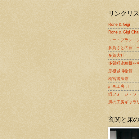
リンクリ
Rone & Gigi
Rone & Gigi Cha
ユー・プランニ
多賀さとの宿「
多賀大社
多賀町史編纂を
彦根城博物館
松宮書法館
計画工房I.T
鍛フォージ・ワ
風の工房ギャラ
玄関と床