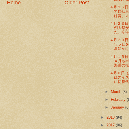
Home
Older Post
４月２６日
て自転
は昔、近
４月２３日
例大祭
た。今年
４月２０日
ワラビ
夏にかけ
４月１５日
４月も半
海道の桜の
４月６日（
はスイ
に切符代
►
March
(8)
►
February
(
►
January
(8
►
2018
(94)
►
2017
(96)