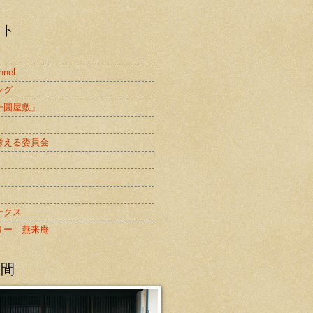
スト
nnel
ング
一圓屋敷」
考える委員会
ークス
リー 燕来庵
の間