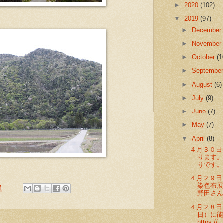
►
2020
(102)
▼
2019
(97)
►
Decembe
►
Novembe
►
October
(1
►
Septembe
►
August
(6)
►
July
(9)
►
June
(7)
►
May
(7)
▼
April
(8)
４月３０日
ります
りです。 
４月２９日
染色布
M
野田さん
４月２８日
日）に
https://..