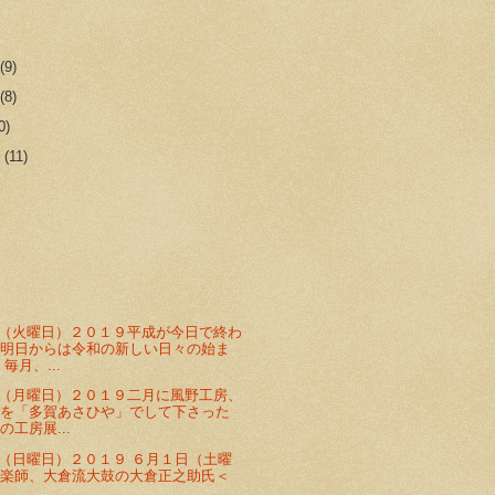
r
(9)
r
(8)
0)
r
(11)
（火曜日）２０１９平成が今日で終わ
。明日からは令和の新しい日々の始ま
毎月、...
（月曜日）２０１９二月に風野工房、
展を「多賀あさひや」でして下さった
の工房展...
（日曜日）２０１９ ６月１日（土曜
能楽師、大倉流大鼓の大倉正之助氏＜
.